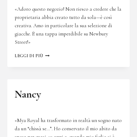
«Adoro questo negozio! Non riesco a credere che la
proprietaria abbia creato tutto da sola—è così
creativa. Amo in particolare la sua selezione di
giacche. È una tappa imperdibile su Newbury
Street!»
VIENNE
LEGGI DI PIÙ
Nancy
«Mya Royal ha trasformato in realtà un sogno nato
da un “chissà se…”. Ho conservato il mio abito da
sposa per quasi 40 anni e, quando mio figlio si è